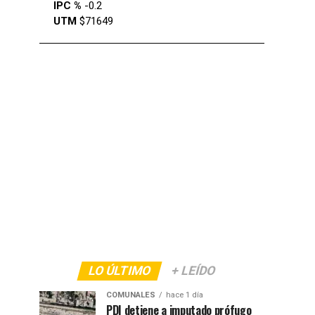
IPC %
-0.2
UTM
$71649
LO ÚLTIMO
+ LEÍDO
COMUNALES
hace 1 día
PDI detiene a imputado prófugo