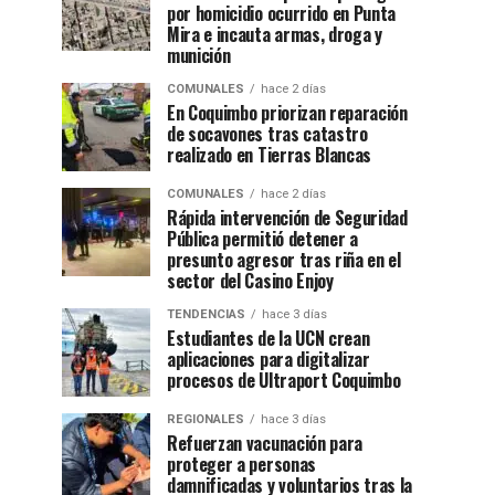
por homicidio ocurrido en Punta
Mira e incauta armas, droga y
munición
COMUNALES
hace 2 días
En Coquimbo priorizan reparación
de socavones tras catastro
realizado en Tierras Blancas
COMUNALES
hace 2 días
Rápida intervención de Seguridad
Pública permitió detener a
presunto agresor tras riña en el
sector del Casino Enjoy
TENDENCIAS
hace 3 días
Estudiantes de la UCN crean
aplicaciones para digitalizar
procesos de Ultraport Coquimbo
REGIONALES
hace 3 días
Refuerzan vacunación para
proteger a personas
damnificadas y voluntarios tras la