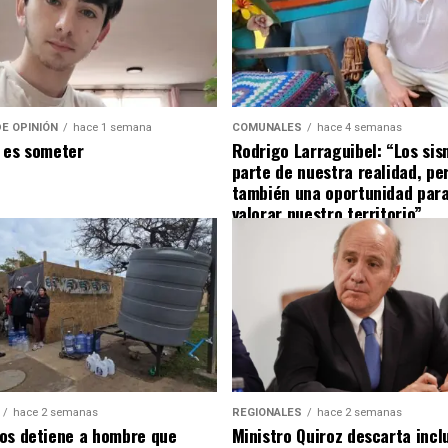
E OPINIÓN
hace 1 semana
COMUNALES
hace 4 semanas
 es someter
Rodrigo Larraguibel: “Los si
parte de nuestra realidad, pe
también una oportunidad para
valorar nuestro territorio”
hace 2 semanas
REGIONALES
hace 2 semanas
os detiene a hombre que
Ministro Quiroz descarta inclu