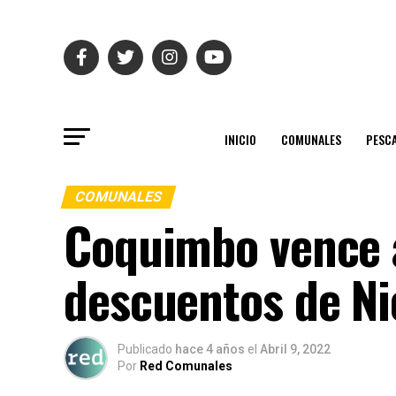
INICIO
COMUNALES
PESC
COMUNALES
Coquimbo vence a
descuentos de Ni
Publicado
hace 4 años
el
Abril 9, 2022
Por
Red Comunales