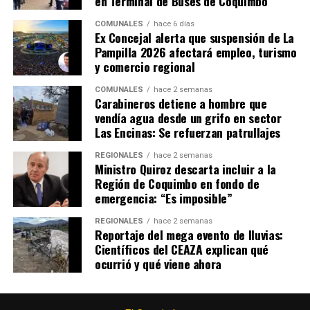
en Terminal de Buses de Coquimbo
COMUNALES
hace 6 días
Ex Concejal alerta que suspensión de La
Pampilla 2026 afectará empleo, turismo
y comercio regional
COMUNALES
hace 2 semanas
Carabineros detiene a hombre que
vendía agua desde un grifo en sector
Las Encinas: Se refuerzan patrullajes
REGIONALES
hace 2 semanas
Ministro Quiroz descarta incluir a la
Región de Coquimbo en fondo de
emergencia: “Es imposible”
REGIONALES
hace 2 semanas
Reportaje del mega evento de lluvias:
Científicos del CEAZA explican qué
ocurrió y qué viene ahora