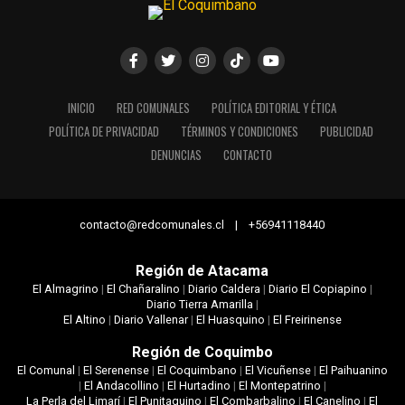
INICIO
RED COMUNALES
POLÍTICA EDITORIAL Y ÉTICA
POLÍTICA DE PRIVACIDAD
TÉRMINOS Y CONDICIONES
PUBLICIDAD
DENUNCIAS
CONTACTO
contacto@redcomunales.cl | +56941118440
Región de Atacama
El Almagrino
|
El Chañaralino
|
Diario Caldera
|
Diario El Copiapino
|
Diario Tierra Amarilla
|
El Altino
|
Diario Vallenar
|
El Huasquino
|
El Freirinense
Región de Coquimbo
El Comunal
|
El Serenense
|
El Coquimbano
|
El Vicuñense
|
El Paihuanino
|
El Andacollino
|
El Hurtadino
|
El Montepatrino
|
La Perla del Limarí
|
El Punitaquino
|
El Combarbalino
|
El Canelino
|
El