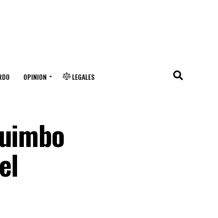
RDO
OPINION
LEGALES
quimbo
el