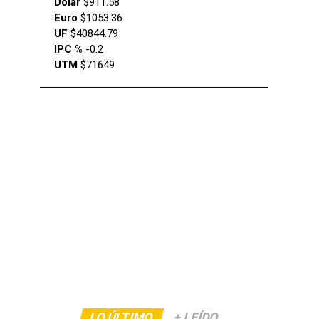
Dólar
$911.58
Euro
$1053.36
UF
$40844.79
IPC %
-0.2
UTM
$71649
LO ÚLTIMO
+ LEÍDO