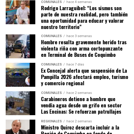
COMUNALES
hace 4 semanas
Rodrigo Larraguibel: “Los sismos son
parte de nuestra realidad, pero también
una oportunidad para educar y valorar
nuestro territorio”
COMUNALES
hace 3 semanas
Hombre resulta gravemente herido tras
violenta riña con arma cortopunzante
en Terminal de Buses de Coquimbo
COMUNALES
hace 7 días
Ex Concejal alerta que suspensión de La
Pampilla 2026 afectará empleo, turismo
y comercio regional
COMUNALES
hace 2 semanas
Carabineros detiene a hombre que
vendía agua desde un grifo en sector
Las Encinas: Se refuerzan patrullajes
REGIONALES
hace 2 semanas
Ministro Quiroz descarta incluir a la
Región de Coquimbo en fondo de