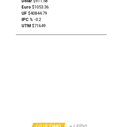
Dólar
$911.58
Euro
$1053.36
UF
$40844.79
IPC %
-0.2
UTM
$71649
LO ÚLTIMO
+ LEÍDO