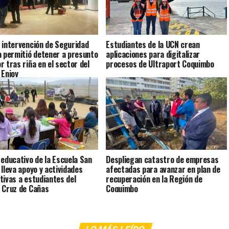
 intervención de Seguridad
Estudiantes de la UCN crean
a permitió detener a presunto
aplicaciones para digitalizar
r tras riña en el sector del
procesos de Ultraport Coquimbo
 Enjoy
 educativo de la Escuela San
Despliegan catastro de empresas
 lleva apoyo y actividades
afectadas para avanzar en plan de
tivas a estudiantes del
recuperación en la Región de
 Cruz de Cañas
Coquimbo