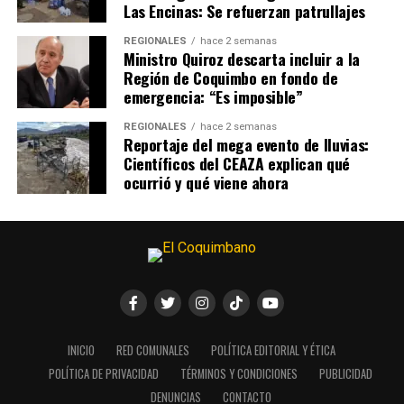
Las Encinas: Se refuerzan patrullajes
REGIONALES
hace 2 semanas
Ministro Quiroz descarta incluir a la
Región de Coquimbo en fondo de
emergencia: “Es imposible”
REGIONALES
hace 2 semanas
Reportaje del mega evento de lluvias:
Científicos del CEAZA explican qué
ocurrió y qué viene ahora
INICIO
RED COMUNALES
POLÍTICA EDITORIAL Y ÉTICA
POLÍTICA DE PRIVACIDAD
TÉRMINOS Y CONDICIONES
PUBLICIDAD
DENUNCIAS
CONTACTO