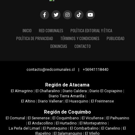
INICIO
RED COMUNALES
POLÍTICA EDITORIAL Y ÉTICA
POLÍTICA DE PRIVACIDAD
TÉRMINOS Y CONDICIONES
PUBLICIDAD
DENUNCIAS
CONTACTO
contacto@redcomunales.cl | +56941118440
Región de Atacama
El Almagrino
|
El Chañaralino
|
Diario Caldera
|
Diario El Copiapino
|
Diario Tierra Amarilla
|
El Altino
|
Diario Vallenar
|
El Huasquino
|
El Freirinense
Región de Coquimbo
El Comunal
|
El Serenense
|
El Coquimbano
|
El Vicuñense
|
El Paihuanino
|
El Andacollino
|
El Hurtadino
|
El Montepatrino
|
La Perla del Limarí
|
El Punitaquino
|
El Combarbalino
|
El Canelino
|
El
Illapelino
|
El Salamanquino
|
El Vileño