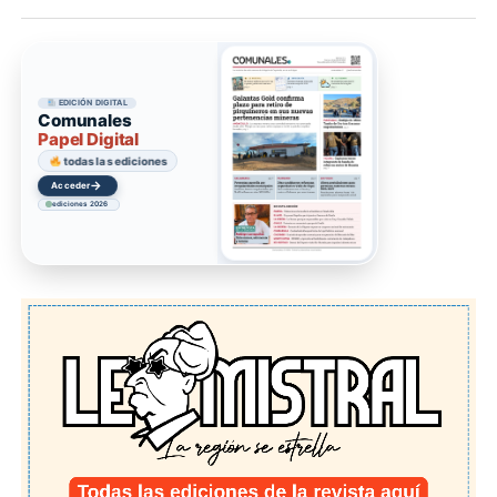
EDICIÓN DIGITAL
Comunales
Papel Digital
todas las ediciones
→
Acceder
ediciones 2026