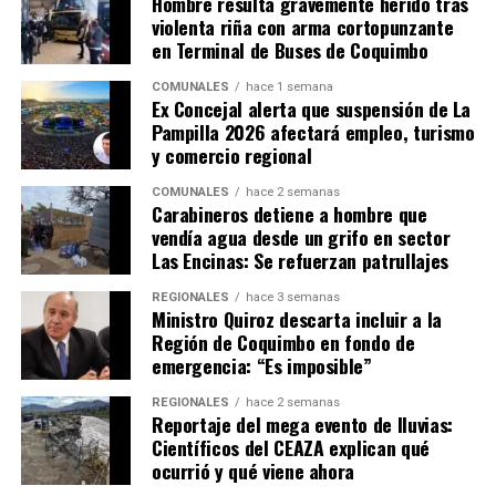
Hombre resulta gravemente herido tras
violenta riña con arma cortopunzante
en Terminal de Buses de Coquimbo
COMUNALES
hace 1 semana
Ex Concejal alerta que suspensión de La
Pampilla 2026 afectará empleo, turismo
y comercio regional
COMUNALES
hace 2 semanas
Carabineros detiene a hombre que
vendía agua desde un grifo en sector
Las Encinas: Se refuerzan patrullajes
REGIONALES
hace 3 semanas
Ministro Quiroz descarta incluir a la
Región de Coquimbo en fondo de
emergencia: “Es imposible”
REGIONALES
hace 2 semanas
Reportaje del mega evento de lluvias:
Científicos del CEAZA explican qué
ocurrió y qué viene ahora