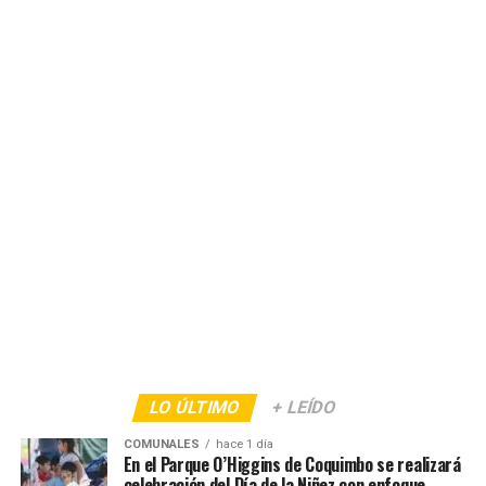
LO ÚLTIMO
+ LEÍDO
COMUNALES
hace 1 día
En el Parque O’Higgins de Coquimbo se realizará
celebración del Día de la Niñez con enfoque