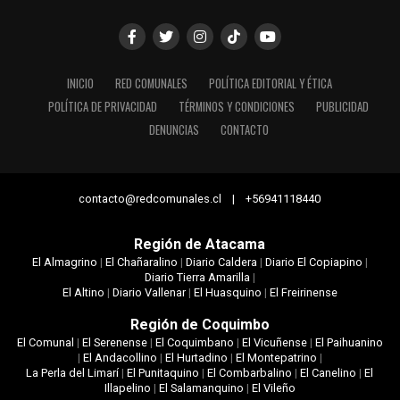
INICIO
RED COMUNALES
POLÍTICA EDITORIAL Y ÉTICA
POLÍTICA DE PRIVACIDAD
TÉRMINOS Y CONDICIONES
PUBLICIDAD
DENUNCIAS
CONTACTO
contacto@redcomunales.cl | +56941118440
Región de Atacama
El Almagrino
|
El Chañaralino
|
Diario Caldera
|
Diario El Copiapino
|
Diario Tierra Amarilla
|
El Altino
|
Diario Vallenar
|
El Huasquino
|
El Freirinense
Región de Coquimbo
El Comunal
|
El Serenense
|
El Coquimbano
|
El Vicuñense
|
El Paihuanino
|
El Andacollino
|
El Hurtadino
|
El Montepatrino
|
La Perla del Limarí
|
El Punitaquino
|
El Combarbalino
|
El Canelino
|
El
Illapelino
|
El Salamanquino
|
El Vileño