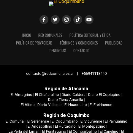
INICIO
RED COMUNALES
POLÍTICA EDITORIAL Y ÉTICA
POLÍTICA DE PRIVACIDAD
TÉRMINOS Y CONDICIONES
PUBLICIDAD
DENUNCIAS
CONTACTO
contacto@redcomunales.cl | +56941118440
Región de Atacama
El Almagrino
|
El Chañaralino
|
Diario Caldera
|
Diario El Copiapino
|
Diario Tierra Amarilla
|
El Altino
|
Diario Vallenar
|
El Huasquino
|
El Freirinense
Región de Coquimbo
El Comunal
|
El Serenense
|
El Coquimbano
|
El Vicuñense
|
El Paihuanino
|
El Andacollino
|
El Hurtadino
|
El Montepatrino
|
La Perla del Limarí
|
El Punitaquino
|
El Combarbalino
|
El Canelino
|
El