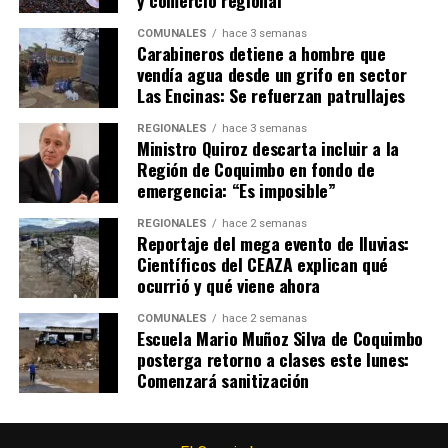
y comercio regional
COMUNALES
hace 3 semanas
Carabineros detiene a hombre que
vendía agua desde un grifo en sector
Las Encinas: Se refuerzan patrullajes
REGIONALES
hace 3 semanas
Ministro Quiroz descarta incluir a la
Región de Coquimbo en fondo de
emergencia: “Es imposible”
REGIONALES
hace 2 semanas
Reportaje del mega evento de lluvias:
Científicos del CEAZA explican qué
ocurrió y qué viene ahora
COMUNALES
hace 2 semanas
Escuela Mario Muñoz Silva de Coquimbo
posterga retorno a clases este lunes:
Comenzará sanitización