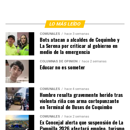
LO MÁS LEÍDO
COMUNALES
hace 3 semanas
Bots atacan a alcaldes de Coquimbo y
La Serena por criticar al gobierno en
medio de la emergencia
COLUMNAS DE OPINIÓN
hace 2 semanas
Educar no es someter
COMUNALES
hace 4 semanas
Hombre resulta gravemente herido tras
violenta riña con arma cortopunzante
en Terminal de Buses de Coquimbo
COMUNALES
hace 2 semanas
Ex Concejal alerta que suspensión de La
Pampilla 2026 afectará empleo, turismo