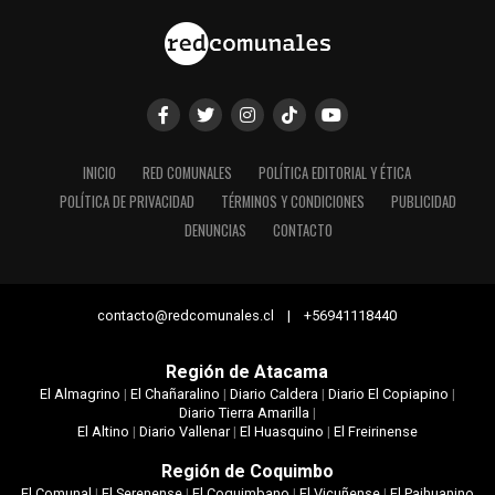
INICIO
RED COMUNALES
POLÍTICA EDITORIAL Y ÉTICA
POLÍTICA DE PRIVACIDAD
TÉRMINOS Y CONDICIONES
PUBLICIDAD
DENUNCIAS
CONTACTO
contacto@redcomunales.cl | +56941118440
Región de Atacama
El Almagrino
|
El Chañaralino
|
Diario Caldera
|
Diario El Copiapino
|
Diario Tierra Amarilla
|
El Altino
|
Diario Vallenar
|
El Huasquino
|
El Freirinense
Región de Coquimbo
El Comunal
|
El Serenense
|
El Coquimbano
|
El Vicuñense
|
El Paihuanino