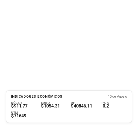
INDICADORES ECONÓMICOS
10 de Agosto
DÓLAR
EURO
UF
IPC %
$911.77
$1054.31
$40846.11
-0.2
UTM
$71649