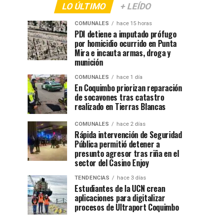
LO ÚLTIMO
+ LEÍDO
COMUNALES
hace 15 horas
PDI detiene a imputado prófugo
por homicidio ocurrido en Punta
Mira e incauta armas, droga y
munición
COMUNALES
hace 1 día
En Coquimbo priorizan reparación
de socavones tras catastro
realizado en Tierras Blancas
COMUNALES
hace 2 días
Rápida intervención de Seguridad
Pública permitió detener a
presunto agresor tras riña en el
sector del Casino Enjoy
TENDENCIAS
hace 3 días
Estudiantes de la UCN crean
aplicaciones para digitalizar
procesos de Ultraport Coquimbo