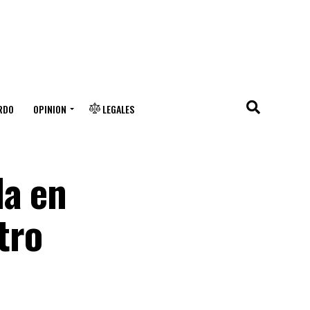
RDO
OPINION
LEGALES
da en
tro