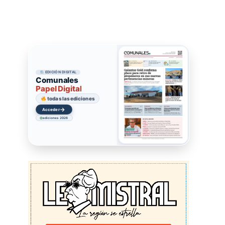
EDICIÓN DIGITAL
Comunales
Papel Digital
todas las ediciones
→
Acceder
ediciones 2026