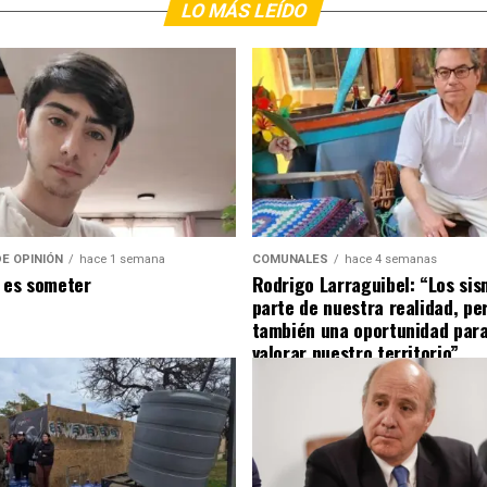
LO MÁS LEÍDO
E OPINIÓN
hace 1 semana
COMUNALES
hace 4 semanas
 es someter
Rodrigo Larraguibel: “Los si
parte de nuestra realidad, pe
también una oportunidad para
valorar nuestro territorio”