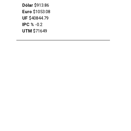
Dólar
$913.86
Euro
$1053.08
UF
$40844.79
IPC %
-0.2
UTM
$71649