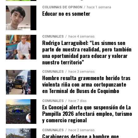
COLUMNAS DE OPINIÓN
hace 1 semana
Educar no es someter
COMUNALES
hace 4 semanas
Rodrigo Larraguibel: “Los sismos son
parte de nuestra realidad, pero también
una oportunidad para educar y valorar
nuestro territorio”
COMUNALES
hace 3 semanas
Hombre resulta gravemente herido tras
violenta riña con arma cortopunzante
en Terminal de Buses de Coquimbo
COMUNALES
hace 7 días
Ex Concejal alerta que suspensión de La
Pampilla 2026 afectará empleo, turismo
y comercio regional
COMUNALES
hace 2 semanas
Carabineros detiene a hombre que