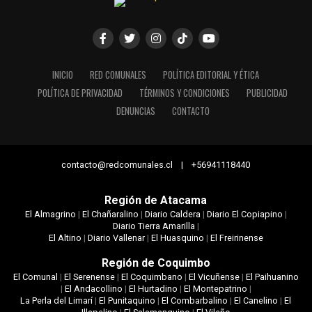
INICIO
RED COMUNALES
POLÍTICA EDITORIAL Y ÉTICA
POLÍTICA DE PRIVACIDAD
TÉRMINOS Y CONDICIONES
PUBLICIDAD
DENUNCIAS
CONTACTO
contacto@redcomunales.cl | +56941118440
Región de Atacama
El Almagrino
|
El Chañaralino
|
Diario Caldera
|
Diario El Copiapino
|
Diario Tierra Amarilla
|
El Altino
|
Diario Vallenar
|
El Huasquino
|
El Freirinense
Región de Coquimbo
El Comunal
|
El Serenense
|
El Coquimbano
|
El Vicuñense
|
El Paihuanino
|
El Andacollino
|
El Hurtadino
|
El Montepatrino
|
La Perla del Limarí
|
El Punitaquino
|
El Combarbalino
|
El Canelino
|
El