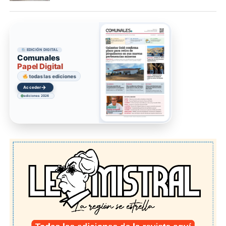
EDICIÓN DIGITAL
Comunales
Papel Digital
todas las ediciones
→
Acceder
ediciones 2026