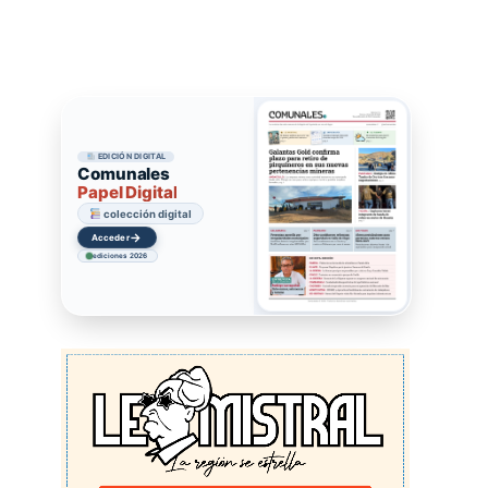
EDICIÓN DIGITAL
Comunales
Papel Digital
colección digital
→
Acceder
ediciones 2026