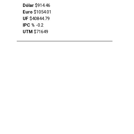
Dólar
$914.46
Euro
$1054.01
UF
$40844.79
IPC %
-0.2
UTM
$71649