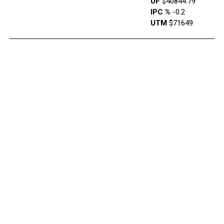
UF
$40844.79
IPC %
-0.2
UTM
$71649