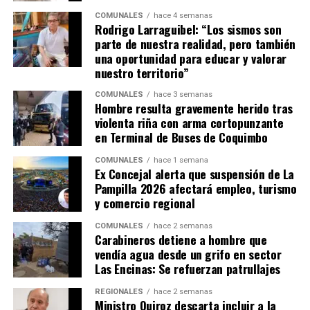
COMUNALES
hace 4 semanas
Rodrigo Larraguibel: “Los sismos son
parte de nuestra realidad, pero también
una oportunidad para educar y valorar
nuestro territorio”
COMUNALES
hace 3 semanas
Hombre resulta gravemente herido tras
violenta riña con arma cortopunzante
en Terminal de Buses de Coquimbo
COMUNALES
hace 1 semana
Ex Concejal alerta que suspensión de La
Pampilla 2026 afectará empleo, turismo
y comercio regional
COMUNALES
hace 2 semanas
Carabineros detiene a hombre que
vendía agua desde un grifo en sector
Las Encinas: Se refuerzan patrullajes
REGIONALES
hace 2 semanas
Ministro Quiroz descarta incluir a la