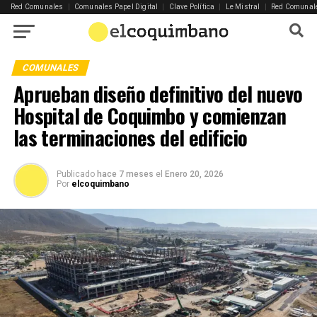
Red Comunales
|
Comunales Papel Digital
|
Clave Política
|
Le Mistral
|
Red Comunal
COMUNALES
Aprueban diseño definitivo del nuevo
Hospital de Coquimbo y comienzan
las terminaciones del edificio
Publicado
hace 7 meses
el
Enero 20, 2026
Por
elcoquimbano