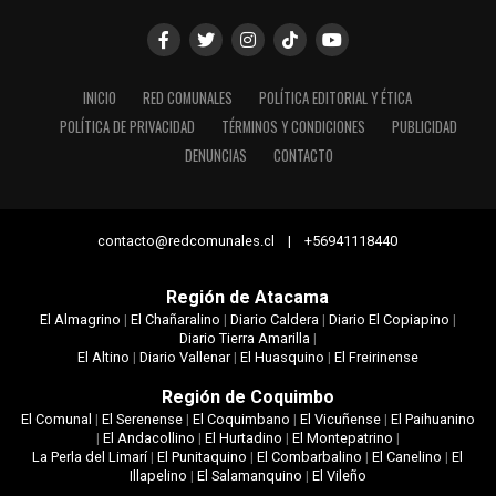
INICIO
RED COMUNALES
POLÍTICA EDITORIAL Y ÉTICA
POLÍTICA DE PRIVACIDAD
TÉRMINOS Y CONDICIONES
PUBLICIDAD
DENUNCIAS
CONTACTO
contacto@redcomunales.cl | +56941118440
Región de Atacama
El Almagrino
|
El Chañaralino
|
Diario Caldera
|
Diario El Copiapino
|
Diario Tierra Amarilla
|
El Altino
|
Diario Vallenar
|
El Huasquino
|
El Freirinense
Región de Coquimbo
El Comunal
|
El Serenense
|
El Coquimbano
|
El Vicuñense
|
El Paihuanino
|
El Andacollino
|
El Hurtadino
|
El Montepatrino
|
La Perla del Limarí
|
El Punitaquino
|
El Combarbalino
|
El Canelino
|
El
Illapelino
|
El Salamanquino
|
El Vileño