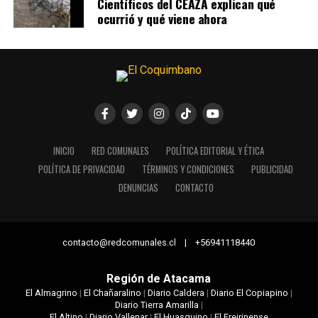
Científicos del CEAZA explican qué
ocurrió y qué viene ahora
INICIO
RED COMUNALES
POLÍTICA EDITORIAL Y ÉTICA
POLÍTICA DE PRIVACIDAD
TÉRMINOS Y CONDICIONES
PUBLICIDAD
DENUNCIAS
CONTACTO
contacto@redcomunales.cl | +56941118440
Región de Atacama
El Almagrino
|
El Chañaralino
|
Diario Caldera
|
Diario El Copiapino
|
Diario Tierra Amarilla
|
El Altino
|
Diario Vallenar
|
El Huasquino
|
El Freirinense