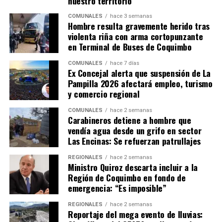
nuestro territorio”
COMUNALES
hace 3 semanas
Hombre resulta gravemente herido tras
violenta riña con arma cortopunzante
en Terminal de Buses de Coquimbo
COMUNALES
hace 7 días
Ex Concejal alerta que suspensión de La
Pampilla 2026 afectará empleo, turismo
y comercio regional
COMUNALES
hace 2 semanas
Carabineros detiene a hombre que
vendía agua desde un grifo en sector
Las Encinas: Se refuerzan patrullajes
REGIONALES
hace 2 semanas
Ministro Quiroz descarta incluir a la
Región de Coquimbo en fondo de
emergencia: “Es imposible”
REGIONALES
hace 2 semanas
Reportaje del mega evento de lluvias: