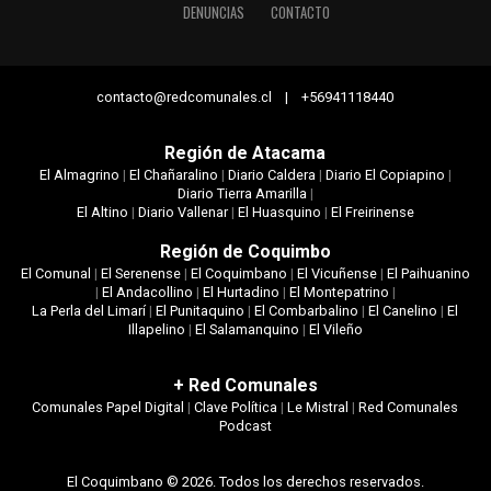
DENUNCIAS
CONTACTO
contacto@redcomunales.cl | +56941118440
Región de Atacama
El Almagrino
|
El Chañaralino
|
Diario Caldera
|
Diario El Copiapino
|
Diario Tierra Amarilla
|
El Altino
|
Diario Vallenar
|
El Huasquino
|
El Freirinense
Región de Coquimbo
El Comunal
|
El Serenense
|
El Coquimbano
|
El Vicuñense
|
El Paihuanino
|
El Andacollino
|
El Hurtadino
|
El Montepatrino
|
La Perla del Limarí
|
El Punitaquino
|
El Combarbalino
|
El Canelino
|
El
Illapelino
|
El Salamanquino
|
El Vileño
+ Red Comunales
Comunales Papel Digital
|
Clave Política
|
Le Mistral
|
Red Comunales
Podcast
El Coquimbano © 2026. Todos los derechos reservados.