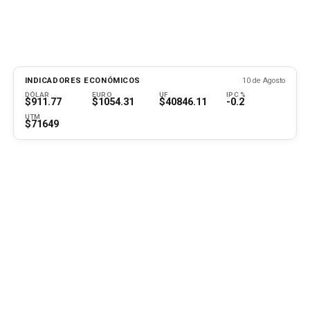
INDICADORES ECONÓMICOS
10 de Agosto
DÓLAR
EURO
UF
IPC %
$911.77
$1054.31
$40846.11
-0.2
UTM
$71649