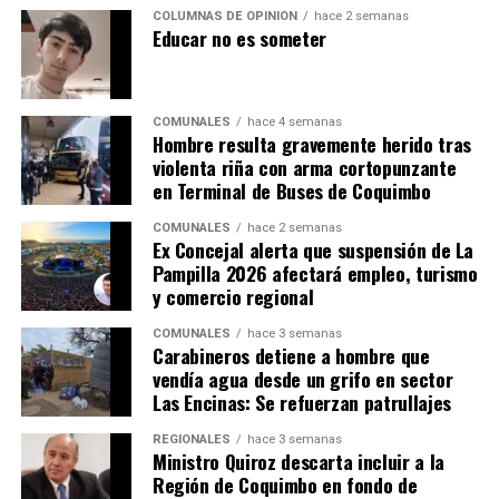
COLUMNAS DE OPINIÓN
hace 2 semanas
Educar no es someter
COMUNALES
hace 4 semanas
Hombre resulta gravemente herido tras
violenta riña con arma cortopunzante
en Terminal de Buses de Coquimbo
COMUNALES
hace 2 semanas
Ex Concejal alerta que suspensión de La
Pampilla 2026 afectará empleo, turismo
y comercio regional
COMUNALES
hace 3 semanas
Carabineros detiene a hombre que
vendía agua desde un grifo en sector
Las Encinas: Se refuerzan patrullajes
REGIONALES
hace 3 semanas
Ministro Quiroz descarta incluir a la
Región de Coquimbo en fondo de