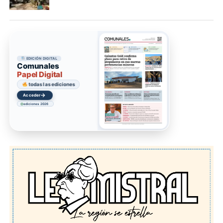
EDICIÓN DIGITAL
Comunales
Papel Digital
todas las ediciones
→
Acceder
ediciones 2026