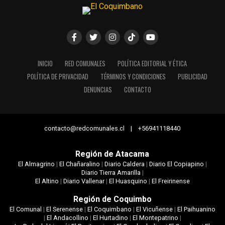
INICIO
RED COMUNALES
POLÍTICA EDITORIAL Y ÉTICA
POLÍTICA DE PRIVACIDAD
TÉRMINOS Y CONDICIONES
PUBLICIDAD
DENUNCIAS
CONTACTO
contacto@redcomunales.cl | +56941118440
Región de Atacama
El Almagrino
|
El Chañaralino
|
Diario Caldera
|
Diario El Copiapino
|
Diario Tierra Amarilla
|
El Altino
|
Diario Vallenar
|
El Huasquino
|
El Freirinense
Región de Coquimbo
El Comunal
|
El Serenense
|
El Coquimbano
|
El Vicuñense
|
El Paihuanino
|
El Andacollino
|
El Hurtadino
|
El Montepatrino
|