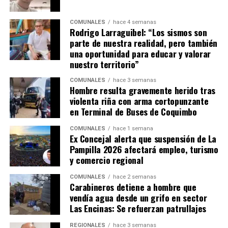
COMUNALES
hace 4 semanas
Rodrigo Larraguibel: “Los sismos son
parte de nuestra realidad, pero también
una oportunidad para educar y valorar
nuestro territorio”
COMUNALES
hace 3 semanas
Hombre resulta gravemente herido tras
violenta riña con arma cortopunzante
en Terminal de Buses de Coquimbo
COMUNALES
hace 1 semana
Ex Concejal alerta que suspensión de La
Pampilla 2026 afectará empleo, turismo
y comercio regional
COMUNALES
hace 2 semanas
Carabineros detiene a hombre que
vendía agua desde un grifo en sector
Las Encinas: Se refuerzan patrullajes
REGIONALES
hace 3 semanas