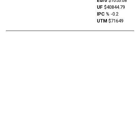
Euro
$1053.08
UF
$40844.79
IPC %
-0.2
UTM
$71649