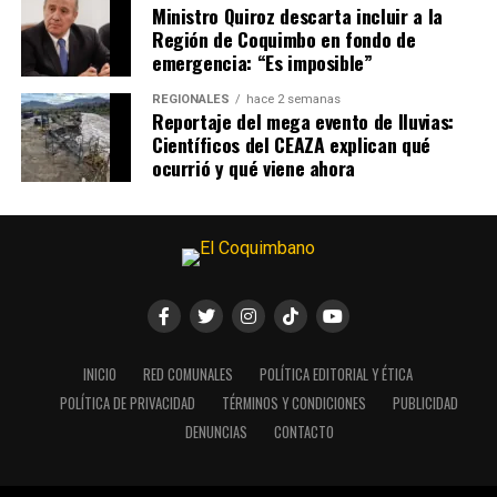
Ministro Quiroz descarta incluir a la
Región de Coquimbo en fondo de
emergencia: “Es imposible”
REGIONALES
hace 2 semanas
Reportaje del mega evento de lluvias:
Científicos del CEAZA explican qué
ocurrió y qué viene ahora
INICIO
RED COMUNALES
POLÍTICA EDITORIAL Y ÉTICA
POLÍTICA DE PRIVACIDAD
TÉRMINOS Y CONDICIONES
PUBLICIDAD
DENUNCIAS
CONTACTO