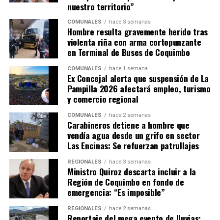
nuestro territorio”
COMUNALES
hace 3 semanas
Hombre resulta gravemente herido tras
violenta riña con arma cortopunzante
en Terminal de Buses de Coquimbo
COMUNALES
hace 1 semana
Ex Concejal alerta que suspensión de La
Pampilla 2026 afectará empleo, turismo
y comercio regional
COMUNALES
hace 2 semanas
Carabineros detiene a hombre que
vendía agua desde un grifo en sector
Las Encinas: Se refuerzan patrullajes
REGIONALES
hace 3 semanas
Ministro Quiroz descarta incluir a la
Región de Coquimbo en fondo de
emergencia: “Es imposible”
REGIONALES
hace 2 semanas
Reportaje del mega evento de lluvias: