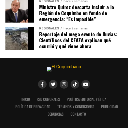
REGIONALES
hace 2 semanas
Ministro Quiroz descarta incluir a la
Región de Coquimbo en fondo de
emergencia: “Es imposible”
REGIONALES
hace 2 semanas
Reportaje del mega evento de lluvias:
Científicos del CEAZA explican qué
ocurrió y qué viene ahora
INICIO
RED COMUNALES
POLÍTICA EDITORIAL Y ÉTICA
POLÍTICA DE PRIVACIDAD
TÉRMINOS Y CONDICIONES
PUBLICIDAD
DENUNCIAS
CONTACTO