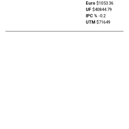
Euro
$1053.36
UF
$40844.79
IPC %
-0.2
UTM
$71649