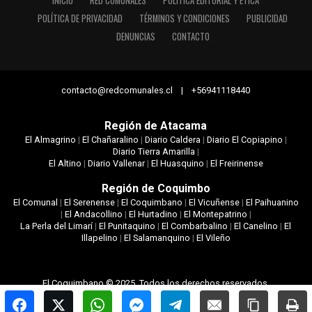
INICIO
RED COMUNALES
POLÍTICA EDITORIAL Y ÉTICA
POLÍTICA DE PRIVACIDAD
TÉRMINOS Y CONDICIONES
PUBLICIDAD
DENUNCIAS
CONTACTO
contacto@redcomunales.cl | +56941118440
Región de Atacama
El Almagrino
|
El Chañaralino
|
Diario Caldera
|
Diario El Copiapino
|
Diario Tierra Amarilla
|
El Altino
|
Diario Vallenar
|
El Huasquino
|
El Freirinense
Región de Coquimbo
El Comunal
|
El Serenense
|
El Coquimbano
|
El Vicuñense
|
El Paihuanino
|
El Andacollino
|
El Hurtadino
|
El Montepatrino
|
La Perla del Limarí
|
El Punitaquino
|
El Combarbalino
|
El Canelino
|
El
Illapelino
|
El Salamanquino
|
El Vileño
El Coquimbano © 2025. Todos los derechos reservados.