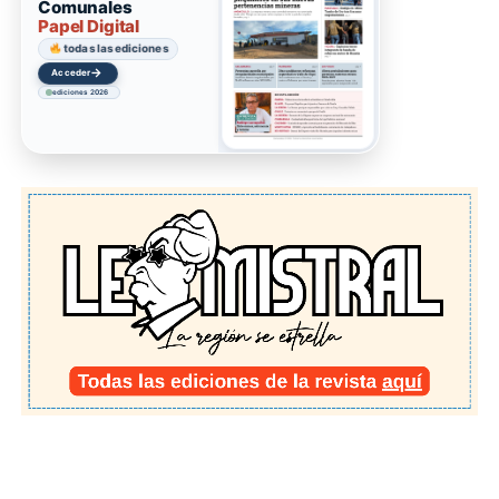
Comunales
Papel Digital
todas las ediciones
→
Acceder
ediciones 2026