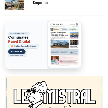
Coquimbo
EDICIÓN DIGITAL
Comunales
Papel Digital
todas las ediciones
→
Acceder
ediciones 2026