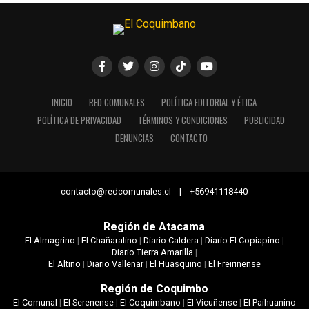
INICIO
RED COMUNALES
POLÍTICA EDITORIAL Y ÉTICA
POLÍTICA DE PRIVACIDAD
TÉRMINOS Y CONDICIONES
PUBLICIDAD
DENUNCIAS
CONTACTO
contacto@redcomunales.cl | +56941118440
Región de Atacama
El Almagrino
|
El Chañaralino
|
Diario Caldera
|
Diario El Copiapino
|
Diario Tierra Amarilla
|
El Altino
|
Diario Vallenar
|
El Huasquino
|
El Freirinense
Región de Coquimbo
El Comunal
|
El Serenense
|
El Coquimbano
|
El Vicuñense
|
El Paihuanino