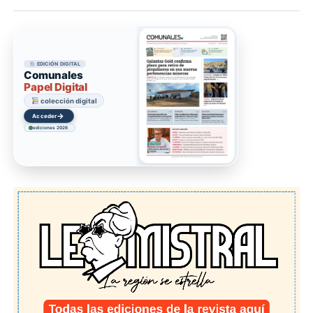
EDICIÓN DIGITAL
Comunales
Papel Digital
colección digital
→
Acceder
ediciones 2026