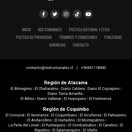
INICIO
RED COMUNALES
POLÍTICA EDITORIAL Y ÉTICA
POLÍTICA DE PRIVACIDAD
TÉRMINOS Y CONDICIONES
PUBLICIDAD
DENUNCIAS
CONTACTO
contacto@redcomunales.cl | +56941118440
Región de Atacama
El Almagrino
|
El Chañaralino
|
Diario Caldera
|
Diario El Copiapino
|
Diario Tierra Amarilla
|
El Altino
|
Diario Vallenar
|
El Huasquino
|
El Freirinense
Región de Coquimbo
El Comunal
|
El Serenense
|
El Coquimbano
|
El Vicuñense
|
El Paihuanino
|
El Andacollino
|
El Hurtadino
|
El Montepatrino
|
La Perla del Limarí
|
El Punitaquino
|
El Combarbalino
|
El Canelino
|
El
Illapelino
|
El Salamanquino
|
El Vileño