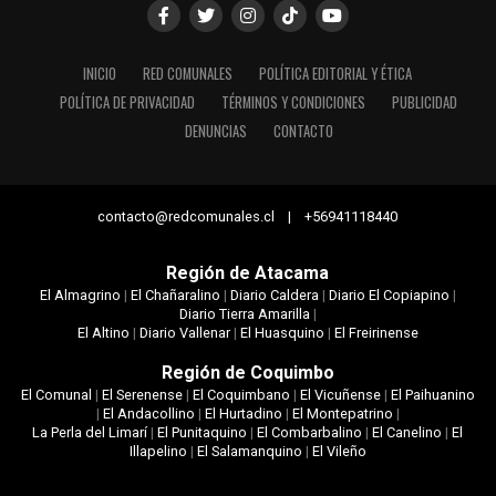
INICIO
RED COMUNALES
POLÍTICA EDITORIAL Y ÉTICA
POLÍTICA DE PRIVACIDAD
TÉRMINOS Y CONDICIONES
PUBLICIDAD
DENUNCIAS
CONTACTO
contacto@redcomunales.cl | +56941118440
Región de Atacama
El Almagrino
|
El Chañaralino
|
Diario Caldera
|
Diario El Copiapino
|
Diario Tierra Amarilla
|
El Altino
|
Diario Vallenar
|
El Huasquino
|
El Freirinense
Región de Coquimbo
El Comunal
|
El Serenense
|
El Coquimbano
|
El Vicuñense
|
El Paihuanino
|
El Andacollino
|
El Hurtadino
|
El Montepatrino
|
La Perla del Limarí
|
El Punitaquino
|
El Combarbalino
|
El Canelino
|
El
Illapelino
|
El Salamanquino
|
El Vileño