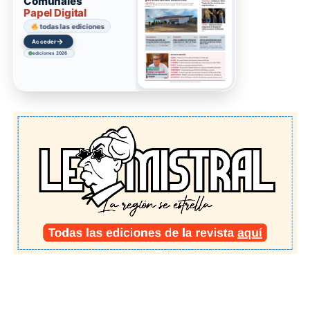
Comunales
Papel Digital
todas las ediciones
→
Acceder
ediciones 2026