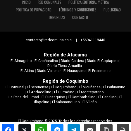
INICIO
RED COMUNALES
POLÍTICA EDITORIAL Y ÉTICA
POLÍTICA DE PRIVACIDAD
TÉRMINOS Y CONDICIONES
PUBLICIDAD
DENUNCIAS
CONTACTO
contacto@redcomunales.cl | +56941118440
Región de Atacama
El Almagrino
|
El Chañaralino
|
Diario Caldera
|
Diario El Copiapino
|
Diario Tierra Amarilla
|
El Altino
|
Diario Vallenar
|
El Huasquino
|
El Freirinense
Región de Coquimbo
El Comunal
|
El Serenense
|
El Coquimbano
|
El Vicuñense
|
El Paihuanino
|
El Andacollino
|
El Hurtadino
|
El Montepatrino
|
La Perla del Limarí
|
El Punitaquino
|
El Combarbalino
|
El Canelino
|
El
Illapelino
|
El Salamanquino
|
El Vileño
El Coquimbano © 2025. Todos los derechos reservados.