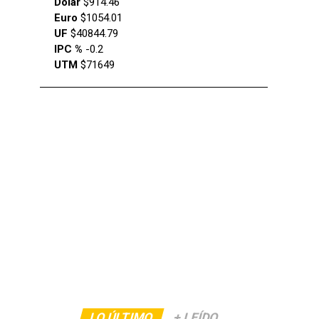
Dólar
$914.46
Euro
$1054.01
UF
$40844.79
IPC %
-0.2
UTM
$71649
LO ÚLTIMO
+ LEÍDO