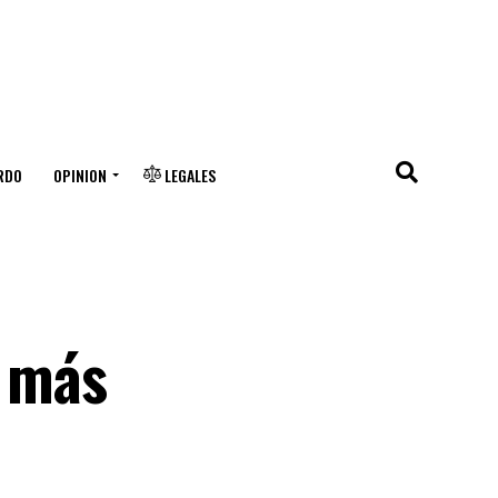
RDO
OPINION
LEGALES
n más