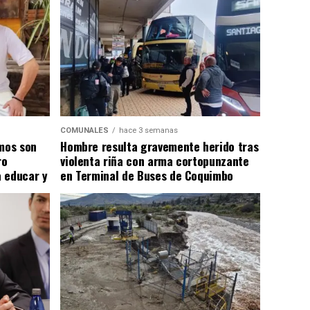
COMUNALES
hace 3 semanas
smos son
Hombre resulta gravemente herido tras
ro
violenta riña con arma cortopunzante
 educar y
en Terminal de Buses de Coquimbo