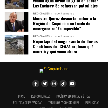
vendía agua desde un grifo en sector
Las Encinas: Se refuerzan patrullajes
REGIONALES
hace 3 semanas
Ministro Quiroz descarta incluir a la
Región de Coquimbo en fondo de
emergencia: “Es imposible”
REGIONALES
hace 2 semanas
Reportaje del mega evento de lluvias:
Científicos del CEAZA explican qué
ocurrió y qué viene ahora
INICIO
RED COMUNALES
POLÍTICA EDITORIAL Y ÉTICA
POLÍTICA DE PRIVACIDAD
TÉRMINOS Y CONDICIONES
PUBLICIDAD