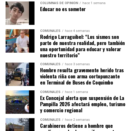
COLUMNAS DE OPINIÓN
hace 1 semana
Educar no es someter
COMUNALES
hace 4 semanas
Rodrigo Larraguibel: “Los sismos son
parte de nuestra realidad, pero también
una oportunidad para educar y valorar
nuestro territorio”
COMUNALES
hace 3 semanas
Hombre resulta gravemente herido tras
violenta riña con arma cortopunzante
en Terminal de Buses de Coquimbo
COMUNALES
hace 1 semana
Ex Concejal alerta que suspensión de La
Pampilla 2026 afectará empleo, turismo
y comercio regional
COMUNALES
hace 2 semanas
Carabineros detiene a hombre que