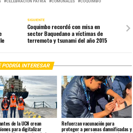
S
CELEBRACIÓN PATRIA
COMUNALES
COQUIMBO
SIGUIENTE
Coquimbo recordó con misa en
e
sector Baquedano a víctimas de
le
terremoto y tsunami del año 2015
 PODRÍA INTERESAR
antes de la UCN crean
Refuerzan vacunación para
ciones para digitalizar
proteger a personas damnificadas y