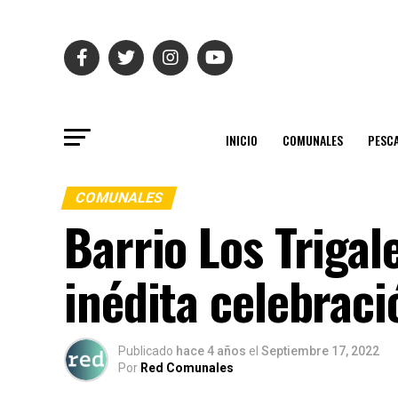
INICIO
COMUNALES
PESC
COMUNALES
Barrio Los Trigal
inédita celebraci
Publicado
hace 4 años
el
Septiembre 17, 2022
Por
Red Comunales