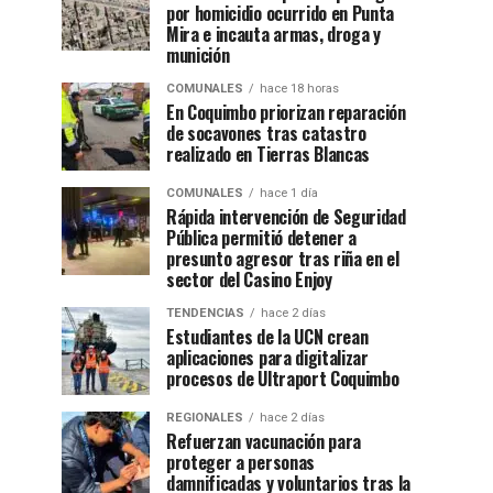
por homicidio ocurrido en Punta
Mira e incauta armas, droga y
munición
COMUNALES
hace 18 horas
En Coquimbo priorizan reparación
de socavones tras catastro
realizado en Tierras Blancas
COMUNALES
hace 1 día
Rápida intervención de Seguridad
Pública permitió detener a
presunto agresor tras riña en el
sector del Casino Enjoy
TENDENCIAS
hace 2 días
Estudiantes de la UCN crean
aplicaciones para digitalizar
procesos de Ultraport Coquimbo
REGIONALES
hace 2 días
Refuerzan vacunación para
proteger a personas
damnificadas y voluntarios tras la