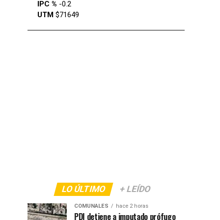
IPC %
-0.2
UTM
$71649
LO ÚLTIMO
+ LEÍDO
COMUNALES
hace 2 horas
PDI detiene a imputado prófugo