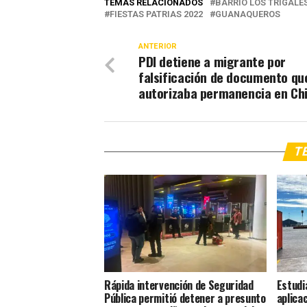
TEMAS RELACIONADOS
BARRIO LOS TRIGALE
FIESTAS PATRIAS 2022
GUANAQUEROS
ANTERIOR
PDI detiene a migrante por
falsificación de documento qu
autorizaba permanencia en Chi
TE
Rápida intervención de Seguridad
Estudi
Pública permitió detener a presunto
aplica