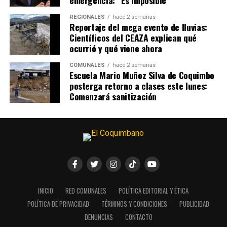
REGIONALES
hace 2 semanas
Reportaje del mega evento de lluvias:
Científicos del CEAZA explican qué
ocurrió y qué viene ahora
COMUNALES
hace 2 semanas
Escuela Mario Muñoz Silva de Coquimbo
posterga retorno a clases este lunes:
Comenzará sanitización
INICIO
RED COMUNALES
POLÍTICA EDITORIAL Y ÉTICA
POLÍTICA DE PRIVACIDAD
TÉRMINOS Y CONDICIONES
PUBLICIDAD
DENUNCIAS
CONTACTO