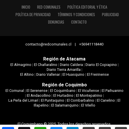
INICIO
RED COMUNALES
POLÍTICA EDITORIAL Y ÉTICA
POLÍTICA DE PRIVACIDAD
TÉRMINOS Y CONDICIONES
PUBLICIDAD
DENUNCIAS
CONTACTO
contacto@redcomunales.cl | +56941118440
Región de Atacama
El Almagrino
|
El Chañaralino
|
Diario Caldera
|
Diario El Copiapino
|
Diario Tierra Amarilla
|
El Altino
|
Diario Vallenar
|
El Huasquino
|
El Freirinense
Región de Coquimbo
El Comunal
|
El Serenense
|
El Coquimbano
|
El Vicuñense
|
El Paihuanino
|
El Andacollino
|
El Hurtadino
|
El Montepatrino
|
La Perla del Limarí
|
El Punitaquino
|
El Combarbalino
|
El Canelino
|
El
Illapelino
|
El Salamanquino
|
El Vileño
El Coquimbano © 2025. Todos los derechos reservados.