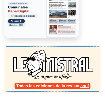
EDICIÓN DIGITAL
Comunales
Papel Digital
todas las ediciones
→
Acceder
ediciones 2026