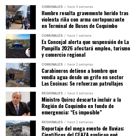
COMUNALES
hace 3 semanas
Hombre resulta gravemente herido tras
violenta riña con arma cortopunzante
en Terminal de Buses de Coquimbo
COMUNALES
hace 1 semana
Ex Concejal alerta que suspensión de La
Pampilla 2026 afectará empleo, turismo
y comercio regional
COMUNALES
hace 2 semanas
Carabineros detiene a hombre que
vendía agua desde un grifo en sector
Las Encinas: Se refuerzan patrullajes
REGIONALES
hace 2 semanas
Ministro Quiroz descarta incluir a la
Región de Coquimbo en fondo de
emergencia: “Es imposible”
REGIONALES
hace 2 semanas
Reportaje del mega evento de lluvias:
Científicos del CEAZA explican qué