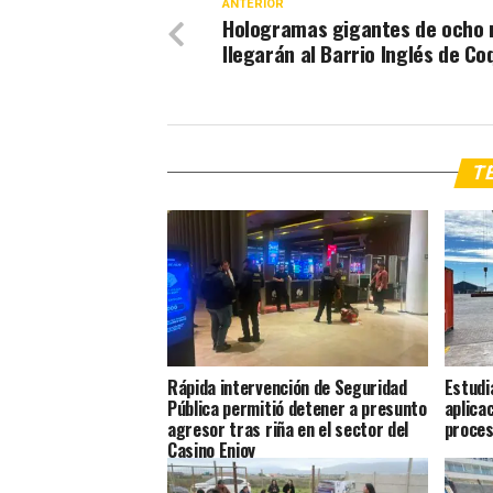
ANTERIOR
Hologramas gigantes de ocho
llegarán al Barrio Inglés de C
TE
Rápida intervención de Seguridad
Estudi
Pública permitió detener a presunto
aplica
agresor tras riña en el sector del
proces
Casino Enjoy