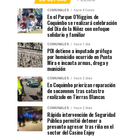
COMUNALES
hace 4 horas
En el Parque O’Higgins de
Coquimbo se realizará celebración
del Día de la Niñez con enfoque
solidario y familiar
COMUNALES
hace 1 día
PDI detiene a imputado prófugo
por homicidio ocurrido en Punta
Mira e incauta armas, droga y
munición
COMUNALES
hace 2 días
En Coquimbo priorizan reparación
de socavones tras catastro
realizado en Tierras Blancas
COMUNALES
hace 2 días
Rápida intervención de Seguridad
Pública permitió detener a
presunto agresor tras riña en el
sector del Casino Enjoy