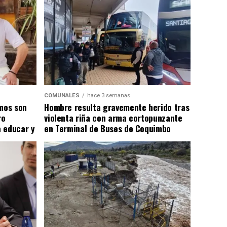
COMUNALES
hace 3 semanas
smos son
Hombre resulta gravemente herido tras
ro
violenta riña con arma cortopunzante
 educar y
en Terminal de Buses de Coquimbo