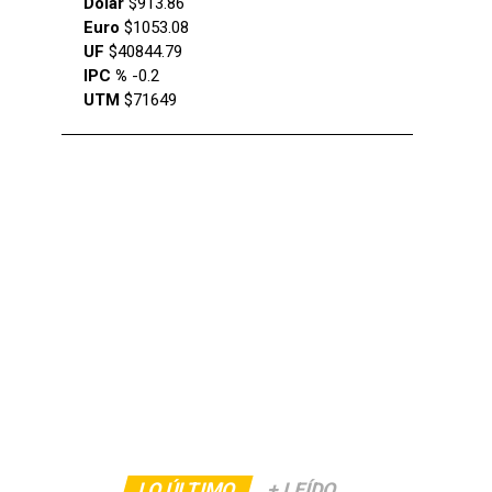
Dólar
$913.86
Euro
$1053.08
UF
$40844.79
IPC %
-0.2
UTM
$71649
LO ÚLTIMO
+ LEÍDO