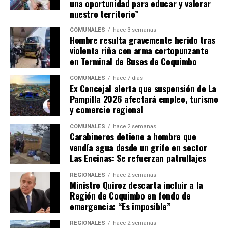
una oportunidad para educar y valorar
nuestro territorio”
COMUNALES
hace 3 semanas
Hombre resulta gravemente herido tras
violenta riña con arma cortopunzante
en Terminal de Buses de Coquimbo
COMUNALES
hace 7 días
Ex Concejal alerta que suspensión de La
Pampilla 2026 afectará empleo, turismo
y comercio regional
COMUNALES
hace 2 semanas
Carabineros detiene a hombre que
vendía agua desde un grifo en sector
Las Encinas: Se refuerzan patrullajes
REGIONALES
hace 2 semanas
Ministro Quiroz descarta incluir a la
Región de Coquimbo en fondo de
emergencia: “Es imposible”
REGIONALES
hace 2 semanas