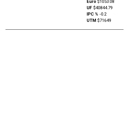
Euro
$1053.08
UF
$40844.79
IPC %
-0.2
UTM
$71649