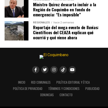
Ministro Quiroz descarta incluir a la
Región de Coquimbo en fondo de
emergencia: “Es imposible”
REGIONALES
hace 2 semanas
Reportaje del mega evento de lluvias:
Científicos del CEAZA explican qué
ocurrió y qué viene ahora
INICIO
RED COMUNALES
POLÍTICA EDITORIAL Y ÉTICA
POLÍTICA DE PRIVACIDAD
TÉRMINOS Y CONDICIONES
PUBLICIDAD
DENUNCIAS
CONTACTO