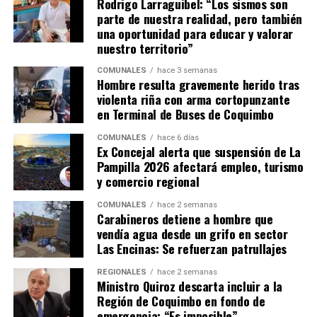
Rodrigo Larraguibel: “Los sismos son
parte de nuestra realidad, pero también
una oportunidad para educar y valorar
nuestro territorio”
COMUNALES
hace 3 semanas
Hombre resulta gravemente herido tras
violenta riña con arma cortopunzante
en Terminal de Buses de Coquimbo
COMUNALES
hace 6 días
Ex Concejal alerta que suspensión de La
Pampilla 2026 afectará empleo, turismo
y comercio regional
COMUNALES
hace 2 semanas
Carabineros detiene a hombre que
vendía agua desde un grifo en sector
Las Encinas: Se refuerzan patrullajes
REGIONALES
hace 2 semanas
Ministro Quiroz descarta incluir a la
Región de Coquimbo en fondo de
emergencia: “Es imposible”