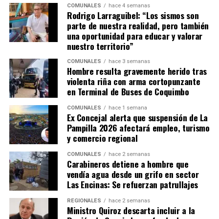
COMUNALES
hace 4 semanas
Rodrigo Larraguibel: “Los sismos son
parte de nuestra realidad, pero también
una oportunidad para educar y valorar
nuestro territorio”
COMUNALES
hace 3 semanas
Hombre resulta gravemente herido tras
violenta riña con arma cortopunzante
en Terminal de Buses de Coquimbo
COMUNALES
hace 1 semana
Ex Concejal alerta que suspensión de La
Pampilla 2026 afectará empleo, turismo
y comercio regional
COMUNALES
hace 2 semanas
Carabineros detiene a hombre que
vendía agua desde un grifo en sector
Las Encinas: Se refuerzan patrullajes
REGIONALES
hace 2 semanas
Ministro Quiroz descarta incluir a la