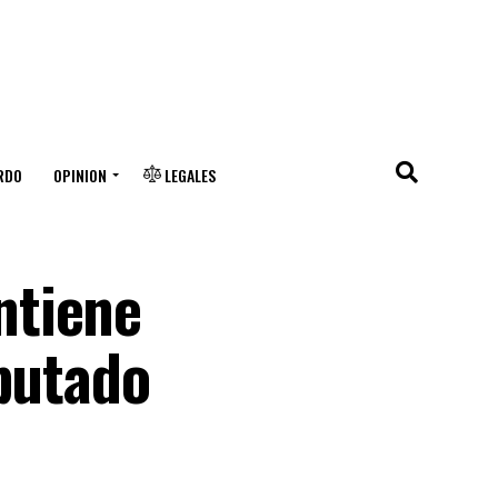
RDO
OPINION
LEGALES
ntiene
mputado