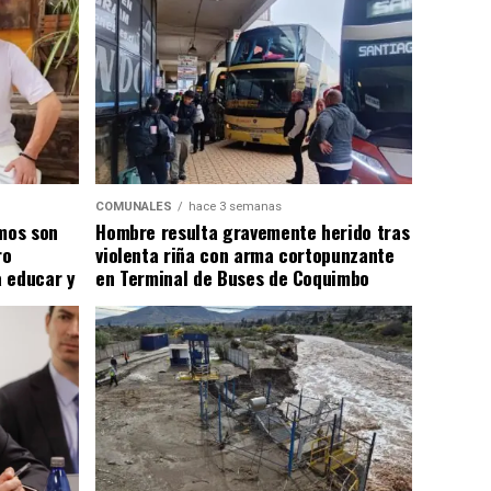
COMUNALES
hace 3 semanas
smos son
Hombre resulta gravemente herido tras
ro
violenta riña con arma cortopunzante
 educar y
en Terminal de Buses de Coquimbo