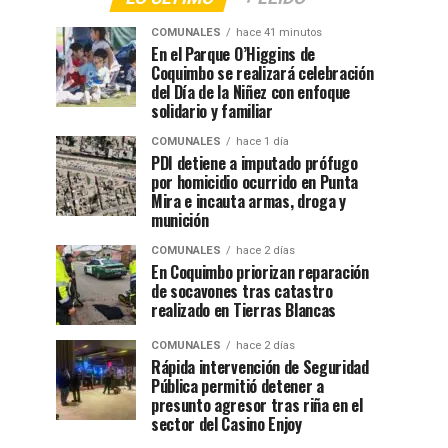
COMUNALES
hace 41 minutos
En el Parque O’Higgins de
Coquimbo se realizará celebración
del Día de la Niñez con enfoque
solidario y familiar
COMUNALES
hace 1 día
PDI detiene a imputado prófugo
por homicidio ocurrido en Punta
Mira e incauta armas, droga y
munición
COMUNALES
hace 2 días
En Coquimbo priorizan reparación
de socavones tras catastro
realizado en Tierras Blancas
COMUNALES
hace 2 días
Rápida intervención de Seguridad
Pública permitió detener a
presunto agresor tras riña en el
sector del Casino Enjoy