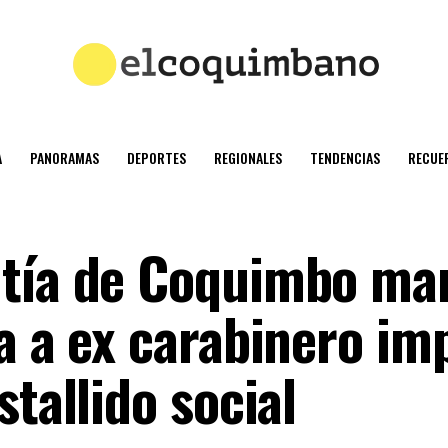
A
PANORAMAS
DEPORTES
REGIONALES
TENDENCIAS
RECUE
ntía de Coquimbo ma
va a ex carabinero i
stallido social