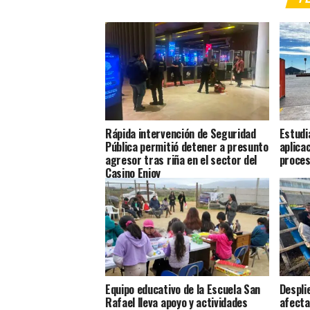
Rápida intervención de Seguridad
Estudi
Pública permitió detener a presunto
aplica
agresor tras riña en el sector del
proces
Casino Enjoy
Equipo educativo de la Escuela San
Despli
Rafael lleva apoyo y actividades
afecta