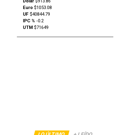
Dólar
$913.86
Euro
$1053.08
UF
$40844.79
IPC %
-0.2
UTM
$71649
LO ÚLTIMO
+ LEÍDO