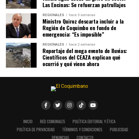
Las Encinas: Se refuerzan patrullajes
REGIONALES
hace 3 semanas
Ministro Quiroz descarta incluir a la
Región de Coquimbo en fondo de
emergencia: “Es imposible”
REGIONALES
hace 2 semanas
Reportaje del mega evento de lluvias:
Científicos del CEAZA explican qué
ocurrió y qué viene ahora
INICIO
RED COMUNALES
POLÍTICA EDITORIAL Y ÉTICA
POLÍTICA DE PRIVACIDAD
TÉRMINOS Y CONDICIONES
PUBLICIDAD
DENUNCIAS
CONTACTO