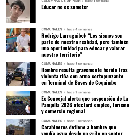
COLUMNAS DE OPINIÓN
hace 1 semana
Educar no es someter
COMUNALES
hace 4 semanas
Rodrigo Larraguibel: “Los sismos son
parte de nuestra realidad, pero también
una oportunidad para educar y valorar
nuestro territorio”
COMUNALES
hace 3 semanas
Hombre resulta gravemente herido tras
violenta riña con arma cortopunzante
en Terminal de Buses de Coquimbo
COMUNALES
hace 1 semana
Ex Concejal alerta que suspensión de La
Pampilla 2026 afectará empleo, turismo
y comercio regional
COMUNALES
hace 2 semanas
Carabineros detiene a hombre que
vendía agua desde un grifo en sector