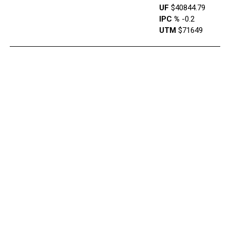
UF
$40844.79
IPC %
-0.2
UTM
$71649