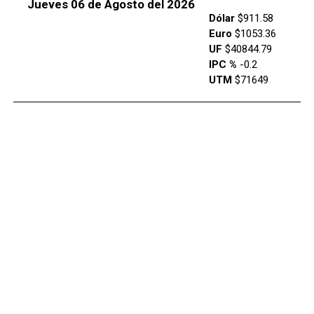
Jueves 06 de Agosto del 2026
Dólar
$911.58
Euro
$1053.36
UF
$40844.79
IPC %
-0.2
UTM
$71649