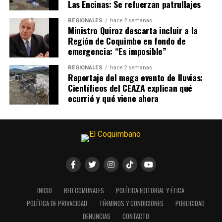
Las Encinas: Se refuerzan patrullajes
REGIONALES
hace 2 semanas
Ministro Quiroz descarta incluir a la
Región de Coquimbo en fondo de
emergencia: “Es imposible”
REGIONALES
hace 2 semanas
Reportaje del mega evento de lluvias:
Científicos del CEAZA explican qué
ocurrió y qué viene ahora
INICIO
RED COMUNALES
POLÍTICA EDITORIAL Y ÉTICA
POLÍTICA DE PRIVACIDAD
TÉRMINOS Y CONDICIONES
PUBLICIDAD
DENUNCIAS
CONTACTO