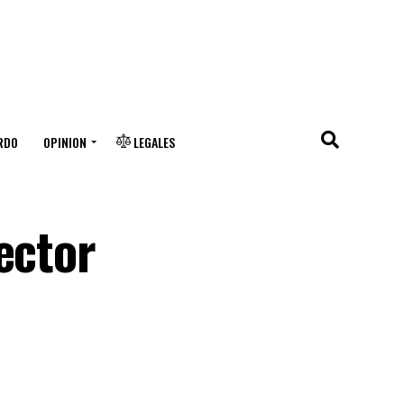
RDO
OPINION
LEGALES
ector