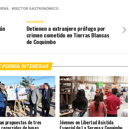
ERENA
SECTOR GASTRONÓMICO
SIGUIENTE
án
Detienen a extranjero prófugo por
crimen cometido en Tierras Blancas
de Coquimbo
 PODRÍA INTERESAR
an propuestas de tres
Jóvenes en Libertad Asistida
 recorridos de buses
Especial de La Serena y Coquimbo