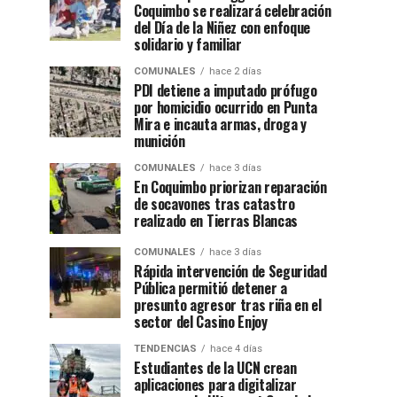
Coquimbo se realizará celebración
del Día de la Niñez con enfoque
solidario y familiar
COMUNALES
hace 2 días
PDI detiene a imputado prófugo
por homicidio ocurrido en Punta
Mira e incauta armas, droga y
munición
COMUNALES
hace 3 días
En Coquimbo priorizan reparación
de socavones tras catastro
realizado en Tierras Blancas
COMUNALES
hace 3 días
Rápida intervención de Seguridad
Pública permitió detener a
presunto agresor tras riña en el
sector del Casino Enjoy
TENDENCIAS
hace 4 días
Estudiantes de la UCN crean
aplicaciones para digitalizar