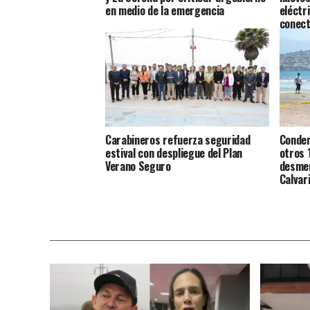
en medio de la emergencia
eléctr
conect
Coqui
Carabineros refuerza seguridad
Conden
estival con despliegue del Plan
otros 
Verano Seguro
desmem
Calvar