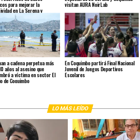
icos para mejorar la
visitan AURA NoirLab
ividad en La Serena y
mbo
an a cadena perpetua más
En Coquimbo partirá Final Nacional
10 años al asesino que
Juvenil de Juegos Deportivos
bró a víctima en sector El
Escolares
io de Coquimbo
LO MÁS LEÍDO