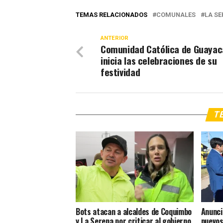
TEMAS RELACIONADOS
COMUNALES
LA S
ANTERIOR
Comunidad Católica de Guayac
inicia las celebraciones de su
festividad
TE
Bots atacan a alcaldes de Coquimbo
Anunci
y La Serena por criticar al gobierno
nuevos