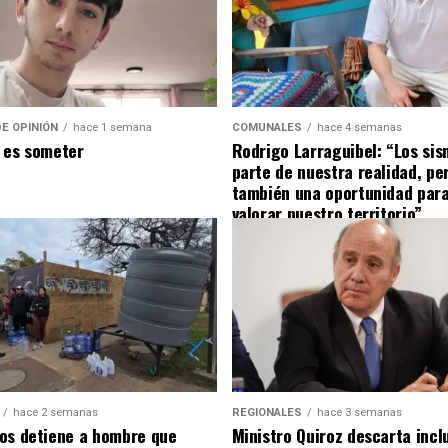
E OPINIÓN
hace 1 semana
COMUNALES
hace 4 semanas
 es someter
Rodrigo Larraguibel: “Los si
parte de nuestra realidad, pe
también una oportunidad para
valorar nuestro territorio”
hace 2 semanas
REGIONALES
hace 3 semanas
os detiene a hombre que
Ministro Quiroz descarta inclu