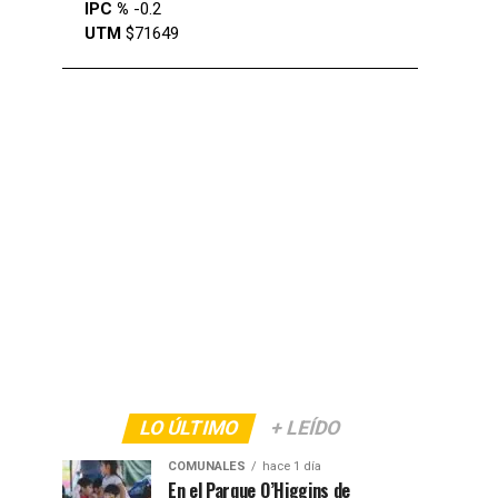
IPC %
-0.2
UTM
$71649
LO ÚLTIMO
+ LEÍDO
COMUNALES
hace 1 día
En el Parque O’Higgins de