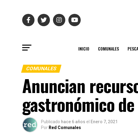
INICIO
COMUNALES
PESC
COMUNALES
Anuncian recurso
gastronómico de
Publicado
hace 6 años
el
Enero 7, 2021
Por
Red Comunales