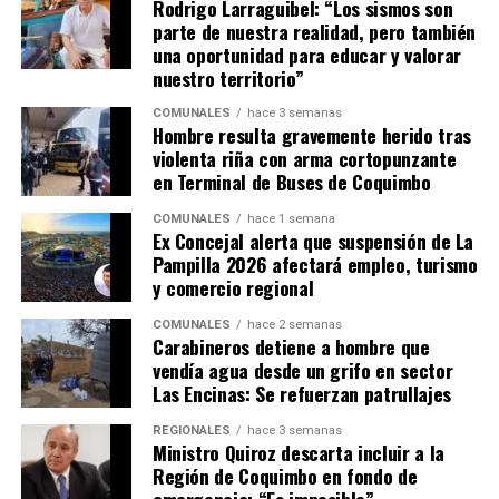
Rodrigo Larraguibel: “Los sismos son
parte de nuestra realidad, pero también
una oportunidad para educar y valorar
nuestro territorio”
COMUNALES
hace 3 semanas
Hombre resulta gravemente herido tras
violenta riña con arma cortopunzante
en Terminal de Buses de Coquimbo
COMUNALES
hace 1 semana
Ex Concejal alerta que suspensión de La
Pampilla 2026 afectará empleo, turismo
y comercio regional
COMUNALES
hace 2 semanas
Carabineros detiene a hombre que
vendía agua desde un grifo en sector
Las Encinas: Se refuerzan patrullajes
REGIONALES
hace 3 semanas
Ministro Quiroz descarta incluir a la
Región de Coquimbo en fondo de
emergencia: “Es imposible”