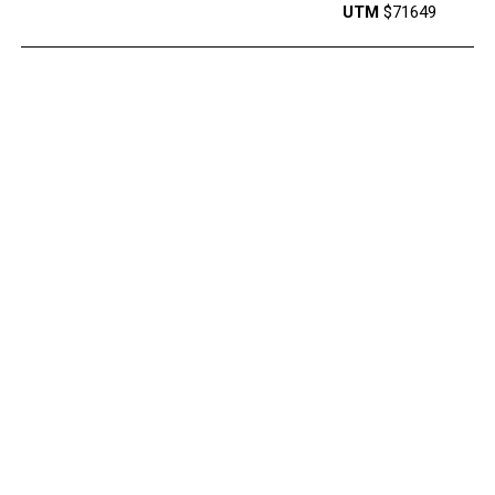
UTM
$71649