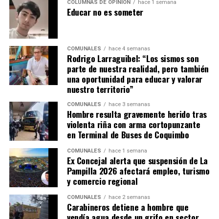
COLUMNAS DE OPINIÓN
hace 1 semana
Educar no es someter
COMUNALES
hace 4 semanas
Rodrigo Larraguibel: “Los sismos son
parte de nuestra realidad, pero también
una oportunidad para educar y valorar
nuestro territorio”
COMUNALES
hace 3 semanas
Hombre resulta gravemente herido tras
violenta riña con arma cortopunzante
en Terminal de Buses de Coquimbo
COMUNALES
hace 1 semana
Ex Concejal alerta que suspensión de La
Pampilla 2026 afectará empleo, turismo
y comercio regional
COMUNALES
hace 2 semanas
Carabineros detiene a hombre que
vendía agua desde un grifo en sector