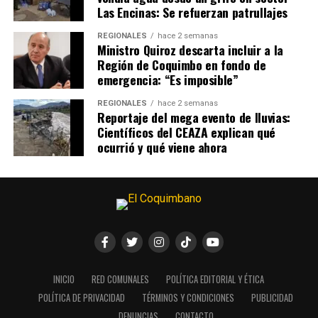
Las Encinas: Se refuerzan patrullajes
REGIONALES
hace 2 semanas
Ministro Quiroz descarta incluir a la
Región de Coquimbo en fondo de
emergencia: “Es imposible”
REGIONALES
hace 2 semanas
Reportaje del mega evento de lluvias:
Científicos del CEAZA explican qué
ocurrió y qué viene ahora
INICIO
RED COMUNALES
POLÍTICA EDITORIAL Y ÉTICA
POLÍTICA DE PRIVACIDAD
TÉRMINOS Y CONDICIONES
PUBLICIDAD
DENUNCIAS
CONTACTO